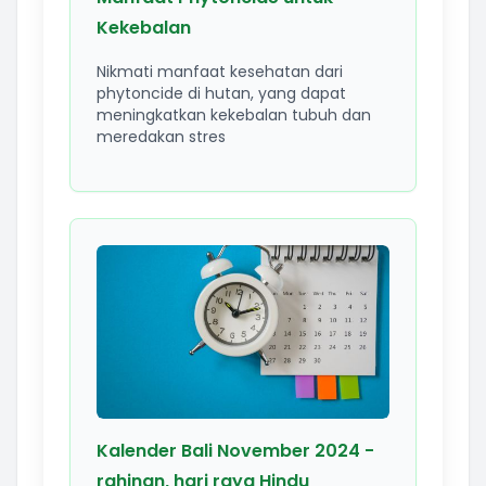
Kekebalan
Nikmati manfaat kesehatan dari
phytoncide di hutan, yang dapat
meningkatkan kekebalan tubuh dan
meredakan stres
Kalender Bali November 2024 -
rahinan, hari raya Hindu