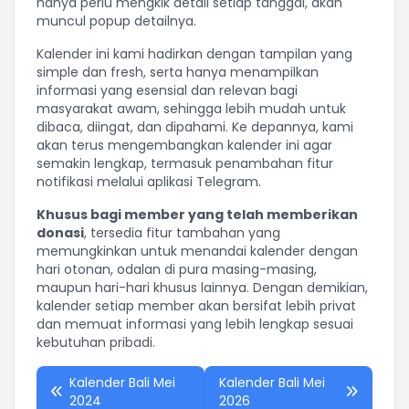
hanya perlu mengkik detail setiap tanggal, akan
muncul popup detailnya.
Kalender ini kami hadirkan dengan tampilan yang
simple dan fresh, serta hanya menampilkan
informasi yang esensial dan relevan bagi
masyarakat awam, sehingga lebih mudah untuk
dibaca, diingat, dan dipahami. Ke depannya, kami
akan terus mengembangkan kalender ini agar
semakin lengkap, termasuk penambahan fitur
notifikasi melalui aplikasi Telegram.
Khusus bagi
member
yang telah memberikan
donasi
, tersedia fitur tambahan yang
memungkinkan untuk menandai kalender dengan
hari otonan, odalan di pura masing-masing,
maupun hari-hari khusus lainnya. Dengan demikian,
kalender setiap member akan bersifat lebih privat
dan memuat informasi yang lebih lengkap sesuai
kebutuhan pribadi.
Kalender Bali Mei
Kalender Bali Mei
2024
2026