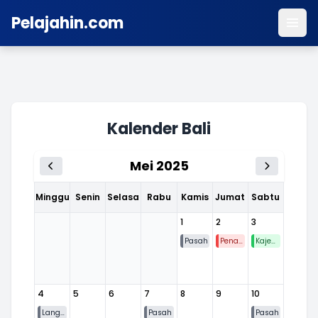
Pelajahin.com
Kalender Bali
Mei 2025
Minggu
Senin
Selasa
Rabu
Kamis
Jumat
Sabtu
1
2
3
Pasah
Penampahan Kuningan
Kajeng Kliwon
4
5
6
7
8
9
10
Langkir
Pasah
Pasah