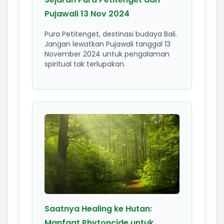
Pujawali 13 Nov 2024
Pura Petitenget, destinasi budaya Bali.
Jangan lewatkan Pujawali tanggal 13
November 2024 untuk pengalaman
spiritual tak terlupakan.
Saatnya Healing ke Hutan:
Manfaat Phytoncide untuk