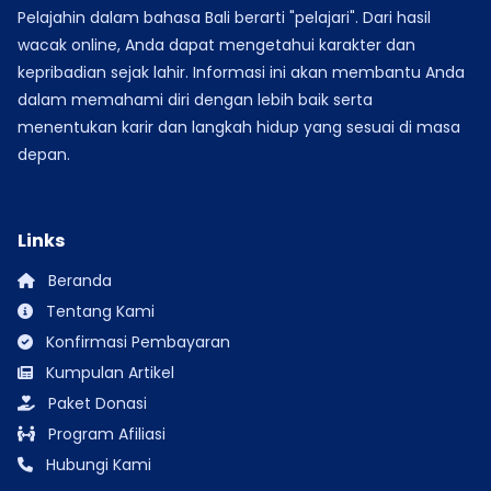
Pelajahin dalam bahasa Bali berarti "pelajari". Dari hasil
wacak online, Anda dapat mengetahui karakter dan
kepribadian sejak lahir. Informasi ini akan membantu Anda
dalam memahami diri dengan lebih baik serta
menentukan karir dan langkah hidup yang sesuai di masa
depan.
Links
Beranda
Tentang Kami
Konfirmasi Pembayaran
Kumpulan Artikel
Paket Donasi
Program Afiliasi
Hubungi Kami