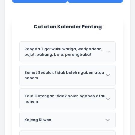
Catatan Kalender Penting
Rangda Tiga: wuku wariga, warigadean,
pujut, pahang, bala, perangbakat
Semut Sedulur: tidak boleh ngaben atau
nanem
Kala Gotongan: tidak boleh ngaben atau
nanem
Kajeng Kliwon