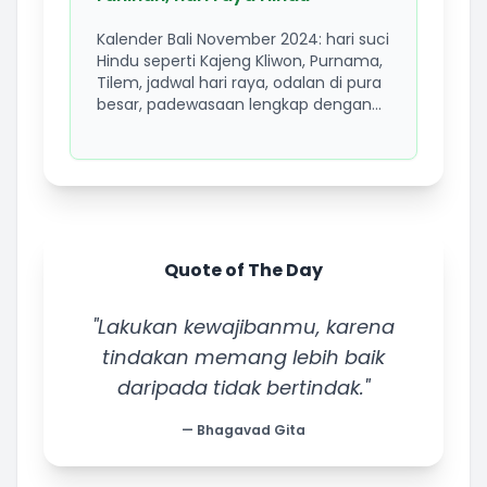
Kalender Bali November 2024: hari suci
Hindu seperti Kajeng Kliwon, Purnama,
Tilem, jadwal hari raya, odalan di pura
besar, padewasaan lengkap dengan...
Quote of The Day
"Lakukan kewajibanmu, karena
tindakan memang lebih baik
daripada tidak bertindak."
— Bhagavad Gita