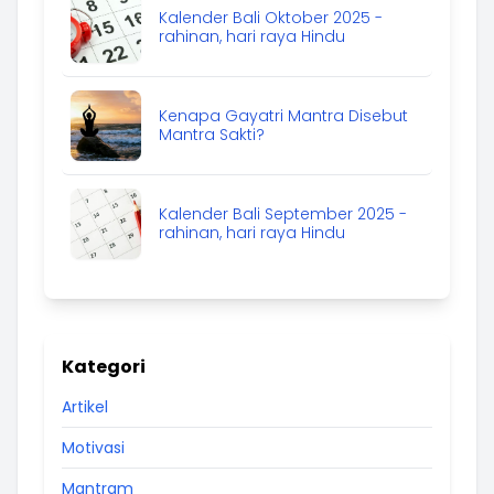
Kalender Bali Oktober 2025 -
rahinan, hari raya Hindu
Kenapa Gayatri Mantra Disebut
Mantra Sakti?
Kalender Bali September 2025 -
rahinan, hari raya Hindu
Kategori
Artikel
Motivasi
Mantram