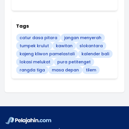
Tags
catur dasa pitara
jangan menyerah
tumpek krulut
kawitan
slokantara
kajeng kliwon pamelastali
kalender bali
lokasi melukat
pura petitenget
rangda tiga
masa depan
tilem