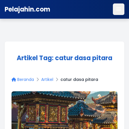
Pelajahin.com
Artikel Tag: catur dasa pitara
Beranda
Artikel
catur dasa pitara