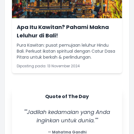
Apa Itu Kawitan? Pahami Makna
Leluhur di Bali!
Pura Kawitan: pusat pemujaan leluhur Hindu
Bali. Perkuat ikatan spiritual dengan Catur Dasa
Pitara untuk berkah & perlindungan.
Diposting pada: 13 November 2024
Quote of The Day
""Jadilah kedamaian yang Anda
inginkan untuk dunia.""
— Mahatma Gandhi