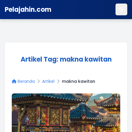
Pelajahin.com
Artikel Tag: makna kawitan
Beranda
Artikel
makna kawitan