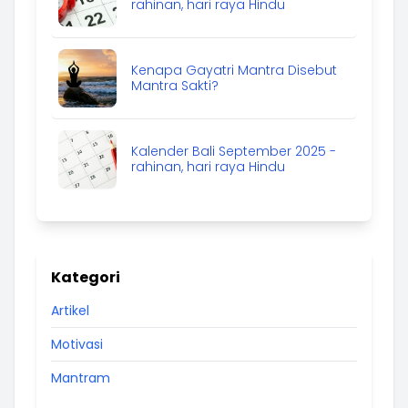
rahinan, hari raya Hindu
Kenapa Gayatri Mantra Disebut
Mantra Sakti?
Kalender Bali September 2025 -
rahinan, hari raya Hindu
Kategori
Artikel
Motivasi
Mantram