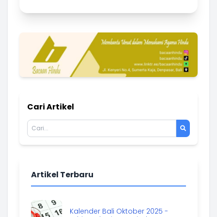
Cari Artikel
Artikel Terbaru
Kalender Bali Oktober 2025 -