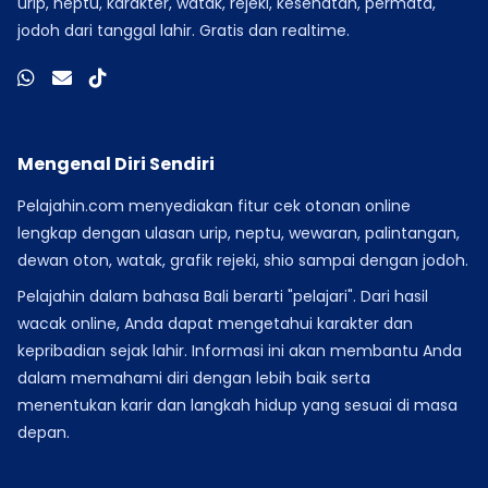
urip, neptu, karakter, watak, rejeki, kesehatan, permata,
jodoh dari tanggal lahir. Gratis dan realtime.
Mengenal Diri Sendiri
Pelajahin.com menyediakan fitur cek otonan online
lengkap dengan ulasan urip, neptu, wewaran, palintangan,
dewan oton, watak, grafik rejeki, shio sampai dengan jodoh.
Pelajahin dalam bahasa Bali berarti "pelajari". Dari hasil
wacak online, Anda dapat mengetahui karakter dan
kepribadian sejak lahir. Informasi ini akan membantu Anda
dalam memahami diri dengan lebih baik serta
menentukan karir dan langkah hidup yang sesuai di masa
depan.