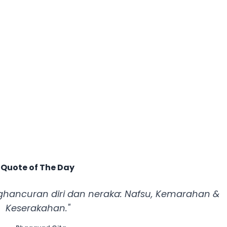
Quote of The Day
ghancuran diri dan neraka: Nafsu, Kemarahan &
Keserakahan."