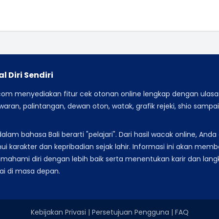
 Diri Sendiri
.com menyediakan fitur cek otonan online lengkap dengan ulasan
aran, palintangan, dewan oton, watak, grafik rejeki, shio samp
dalam bahasa Bali berarti "pelajari". Dari hasil wacak online, And
i karakter dan kepribadian sejak lahir. Informasi ini akan mem
ahami diri dengan lebih baik serta menentukan karir dan lang
ai di masa depan.
Kebijakan Privasi
|
Persetujuan Pengguna
|
FAQ