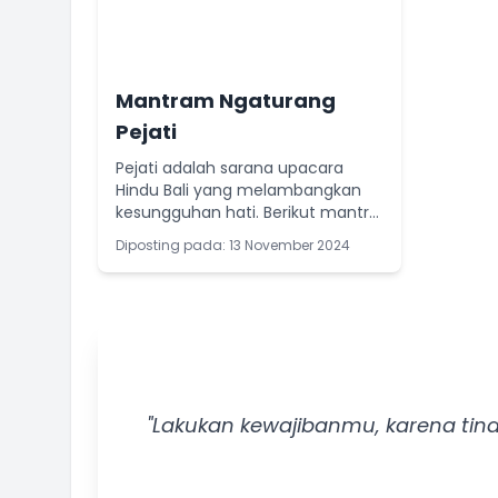
Mantram Ngaturang
Pejati
Pejati adalah sarana upacara
Hindu Bali yang melambangkan
kesungguhan hati. Berikut mantra
untuk menghaturkan pejati dalam
Diposting pada: 13 November 2024
upacara tersebut.
"Lakukan kewajibanmu, karena tind