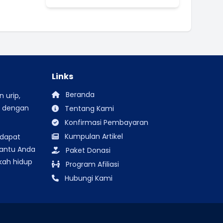
Links
Beranda
 urip,
ai dengan
Tentang Kami
Konfirmasi Pembayaran
Kumpulan Artikel
a dapat
bantu Anda
Paket Donasi
kah hidup
Program Afiliasi
Hubungi Kami