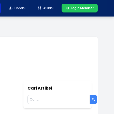
Donasi
Afiliasi
Login Member
Cari Artikel