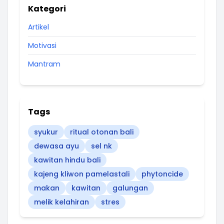
Kategori
Artikel
Motivasi
Mantram
Tags
syukur
ritual otonan bali
dewasa ayu
sel nk
kawitan hindu bali
kajeng kliwon pamelastali
phytoncide
makan
kawitan
galungan
melik kelahiran
stres