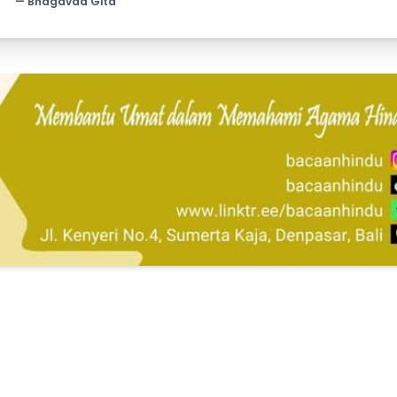
— Bhagavad Gita