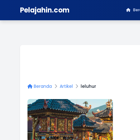
Pelajahin.com
Be
Beranda
Artikel
leluhur