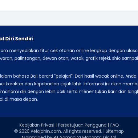
 Diri Sendiri
.com menyediakan fitur cek otonan online lengkap dengan ulasan
aran, palintangan, dewan oton, watak, grafik rejeki, shio samp
dalam bahasa Bali berarti "pelajari". Dari hasil wacak online, And
i karakter dan kepribadian sejak lahir. Informasi ini akan mem
ahami diri dengan lebih baik serta menentukan karir dan lang
ai di masa depan.
Kebijakan Privasi
|
Persetujuan Pengguna
|
FAQ
© 2026
Pelajahin.com
. All rights reserved. |
Sitemap
Maintained by
PT Samahita Mahanta Digital