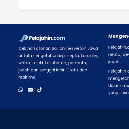
Mengenal
Pelajahin
Cek hari otonan Bali online/weton Jawa
neptu, wew
untuk mengetahui urip, neptu, karakter,
jodoh.
watak, rejeki, kesehatan, permata,
jodoh dari tanggal lahir. Gratis dan
Pelajahin 
realtime.
mengetahu
dalam mem
yang sesu