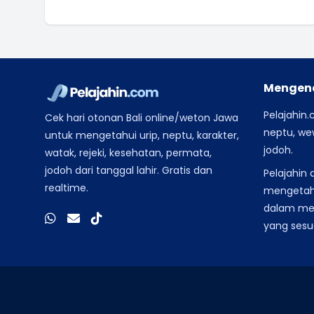
Mengenal
Pelajahin
Cek hari otonan Bali online/weton Jawa
neptu, wew
untuk mengetahui urip, neptu, karakter,
jodoh.
watak, rejeki, kesehatan, permata,
jodoh dari tanggal lahir. Gratis dan
Pelajahin 
realtime.
mengetahu
dalam mem
yang sesu