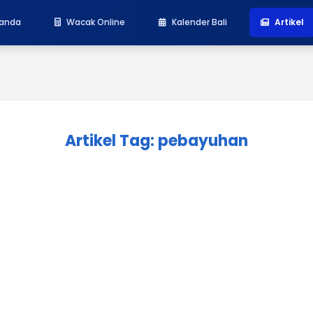
randa
Wacak Online
Kalender Bali
Artikel
Artikel Tag: pebayuhan