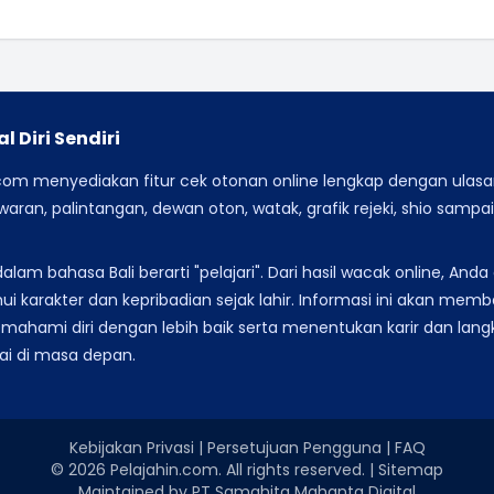
 Diri Sendiri
.com menyediakan fitur cek otonan online lengkap dengan ulasan
aran, palintangan, dewan oton, watak, grafik rejeki, shio samp
dalam bahasa Bali berarti "pelajari". Dari hasil wacak online, And
i karakter dan kepribadian sejak lahir. Informasi ini akan mem
ahami diri dengan lebih baik serta menentukan karir dan lang
ai di masa depan.
Kebijakan Privasi
|
Persetujuan Pengguna
|
FAQ
© 2026
Pelajahin.com
. All rights reserved. |
Sitemap
Maintained by
PT Samahita Mahanta Digital