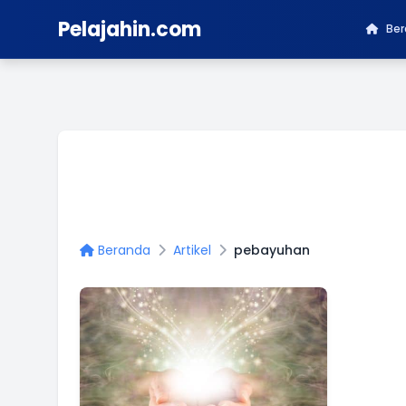
Pelajahin.com
Be
Beranda
Artikel
pebayuhan