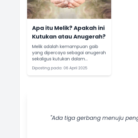
Apa itu Melik? Apakah ini
Kutukan atau Anugerah?
Melik adalah kemampuan gaib
yang dipercaya sebagai anugerah
sekaligus kutukan dalam
kepercayaan Hindu Bali,
Diposting pada: 06 April 2025
memunculkan dilema spiritual.
"Ada tiga gerbang menuju pen