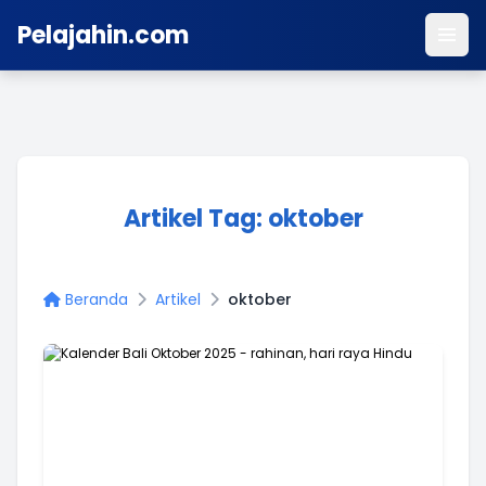
Pelajahin.com
Artikel Tag: oktober
Beranda
Artikel
oktober