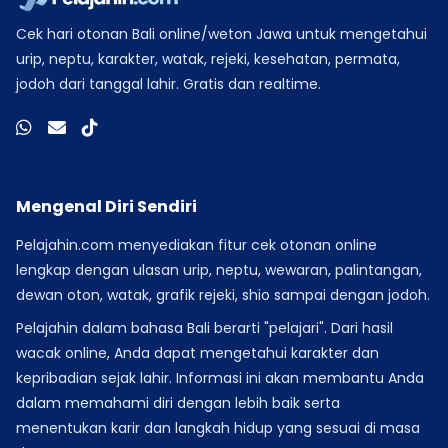
Cek hari otonan Bali online/weton Jawa untuk mengetahui
urip, neptu, karakter, watak, rejeki, kesehatan, permata,
jodoh dari tanggal lahir. Gratis dan realtime.
Mengenal Diri Sendiri
Pelajahin.com menyediakan fitur cek otonan online
lengkap dengan ulasan urip, neptu, wewaran, palintangan,
dewan oton, watak, grafik rejeki, shio sampai dengan jodoh.
Pelajahin dalam bahasa Bali berarti "pelajari". Dari hasil
wacak online, Anda dapat mengetahui karakter dan
kepribadian sejak lahir. Informasi ini akan membantu Anda
dalam memahami diri dengan lebih baik serta
menentukan karir dan langkah hidup yang sesuai di masa