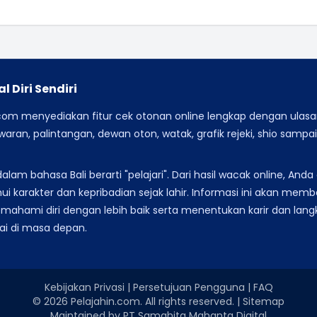
 Diri Sendiri
.com menyediakan fitur cek otonan online lengkap dengan ulasan
aran, palintangan, dewan oton, watak, grafik rejeki, shio samp
dalam bahasa Bali berarti "pelajari". Dari hasil wacak online, And
i karakter dan kepribadian sejak lahir. Informasi ini akan mem
ahami diri dengan lebih baik serta menentukan karir dan lang
ai di masa depan.
Kebijakan Privasi
|
Persetujuan Pengguna
|
FAQ
© 2026
Pelajahin.com
. All rights reserved. |
Sitemap
Maintained by
PT Samahita Mahanta Digital