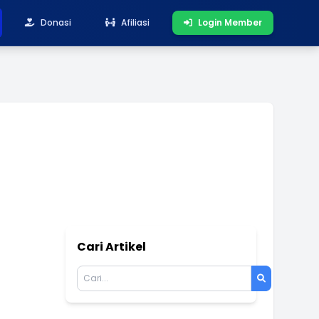
Donasi
Afiliasi
Login Member
Cari Artikel